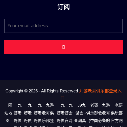
订阅
Copyright © 2026 - All Rights Reserved
九游老哥俱乐部登录入
口
.
网
九
九
九
九游
九
九
J9九
老哥
九游
老哥
站地
游老
游老
游老
老哥俱
游老
游会
游会 -
俱乐部
会老哥
俱乐部
图
哥俱
哥俱
哥俱
乐部登
哥俱
官网
亚洲真
(中国
必备的
官方网